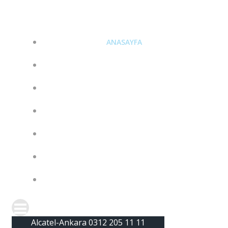
İçeriğe
Alcatel-Ankara 0312 205 11 11
geç
ANASAYFA
ALE CONNECT VE RAINBOW
IP TELEFONLAR
SAYISAL TELEFONLAR
SANTRALLER
GIZLILIK POLITIKASI
BLOG
Alcatel-Ankara 0312 205 11 11