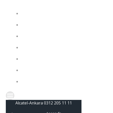
ANASAYFA
ALE CONNECT VE RAINBOW
IP TELEFONLAR
SAYISAL TELEFONLAR
SANTRALLER
GIZLILIK POLITIKASI
BLOG
Alcatel-Ankara 0312 205 11 11