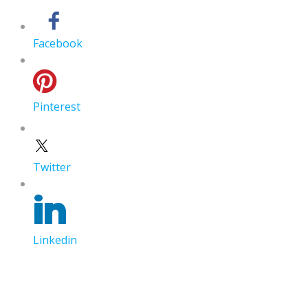
Facebook
Pinterest
Twitter
Linkedin
İçeriğe
Alcatel-Ankara 0312 205 11 11
geç